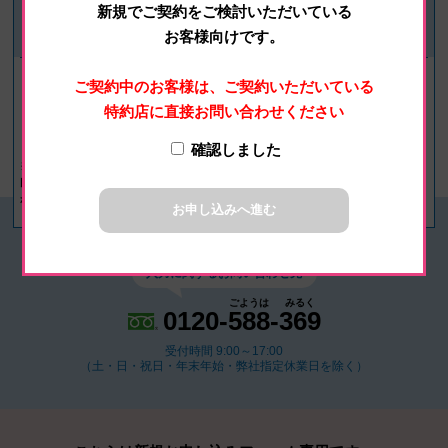
新規でご契約をご検討いただいている
お客様向けです。
後日、(株)
ご契約中のお客様は、ご契約いただいている
下記の
明治特約店から
お申込フォームへ
特約店に直接お問い合わせください
ご連絡・ご訪問
ご希望の商品を
入力ください
します
決まった曜日に
確認しました
お届けします
※最寄りの（株）明治 特約
※「確認しました。」にご
店からのご連絡には約１週
同意頂くと、選択・入力欄
間程度かかりますので、あ
が表示されます。
お申し込みへ進む
らかじめご了承ください。
入力に関するお問い合わせ先
ごようは
みるく
0120-
588
-
369
受付時間 9:00～17:00
（土・日・祝日・年末年始・弊社指定休業日を除く）